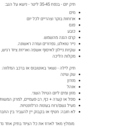
תיק יום - בנפח 35-45 ליטר - נישא על הגב:
מים
ארוחות בוקר וצהריים לכל יום
פנס
כובע
קרם הגנה מהשמש.
נייר טואלט, גפרורים ועזרה ראשונה.
שקיות ניילון לאיסוף אשפה ואריזת ציוד רגיש
מקלות הליכה
תיק לילה - נשאר באוטובוס או ברכב המלווה:
שק שינה
מזרון
אוהל
מזון ומים ליום הטיול השני.
ספל או קערה + כף, רב-פעמיים, למרק המשות
מעיל גשם/רוח בעונות הרלוונטיות.
לא חובה: חטיף או בקבוק יין להעביר בין החבר
מומלץ מאד לארוז את כל הציוד בתיק א
חד גדו