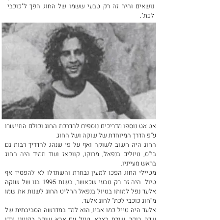
נושאים והיה זה רק טבעי ששמו של החוג הפך ל"כוכבי
לכת".
אט אט נוספו מדריכים נוספים להדרכת החוג וכולם התיישרו
ע''פ הדרך המיוחדת של שוקה ושל החוג.
החוג היה חשוב לשוקה ואף על פי שנהג להדריך רבות גם
בי''ס, טיולים בנפאל, מרוקו, קווקאז ועוד תמיד היה החוג
בראש מעייניו.
מטיילי החוג הפכו למעין נבחרת והשתדלו לא להפסיד אף
טיול. היה זה רק טבעי שכאשר, בשנת 1995 בנו של שוקה
אלעד נפל למותו בטיול בנפאל החליט החוג לשנות את שמו
מ''חוג כוכבי לכת'' לחוג אלעד.
אלעד היה טייל כמו אביו, הוא למד במדרשה הסביבתית של
שדה בוקר, שירת בצבא, טייל עם אבא שוקה בקניוני ירדן