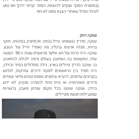
(במסגרת הסקר שקדם להוצאת הספר קניוני ירדן) ואז נסע
לטיול הגדול שאחרי הצבא ממנו לא חזר.
שוקה רווק
שוקה, מדריך בנשמתו, טייל בגופו, אכפתניק במהותו, חוקר
ברוחו, מגלה ארצות ברגליו, מה נאמר? חייל של הטבע.
שוקה היה הרוח של חוג אלעד מראשית שנות ה 90. הצנעה
שלו, הפשטות בה הסתובב בעולם גרמה לכולנו להתאהב
בו.
שוקה הדריך טיולים בארץ, גילה מסלולים בסיני ובירדן,
היה תמיד בין הראשונים לסקור דרכים עתיקות, לגלוש
בקניונים עלומים, להביא עיתונים מסמורטטים מלאי צמחים
נדירים מאתיופיה או גוית זוחל להגדרה מנקיק לא ידוע
בירדן. שוקה שוטט בכל מקום שניתן ונאבק ברשויות
שמגבילות תנועת מטיילים.