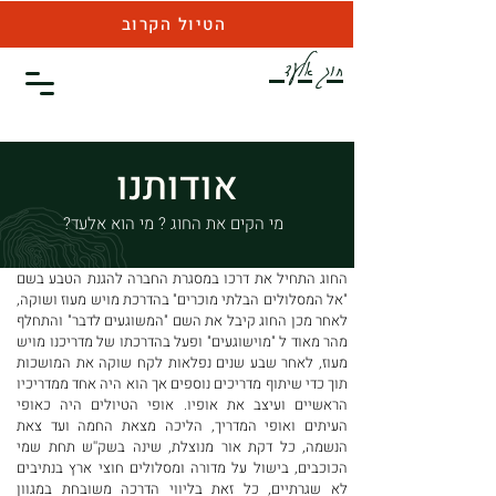
הטיול הקרוב
חוג אלעד
אודותנו
מי הקים את החוג ? מי הוא אלעד?
החוג התחיל את דרכו במסגרת החברה להגנת הטבע בשם
"אל המסלולים הבלתי מוכרים" בהדרכת מויש מעוז ושוקה,
לאחר מכן החוג קיבל את השם "המשוגעים לדבר" והתחלף
מהר מאוד ל "מוישוגעים" ופעל בהדרכתו של מדריכנו מויש
מעוז, לאחר שבע שנים נפלאות לקח שוקה את המושכות
תוך כדי שיתוף מדריכים נוספים אך הוא היה אחד ממדריכיו
הראשיים ועיצב את אופיו. אופי הטיולים היה כאופי
העיתים ואופי המדריך, הליכה מצאת החמה ועד צאת
הנשמה, כל דקת אור מנוצלת, שינה בשק''ש תחת שמי
הכוכבים, בישול על מדורה ומסלולים חוצי ארץ בנתיבים
לא שגרתיים, כל זאת בליווי הדרכה משובחת במגוון